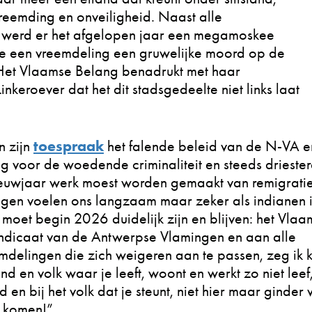
reemding en onveiligheid. Naast alle
k werd er het afgelopen jaar een megamoskee
de een vreemdeling een gruwelijke moord op de
. Het Vlaamse Belang benadrukt met haar
nkeroever dat het dit stadsgedeelte niet links laat
toespraak
n zijn
het falende beleid van de N-VA e
ng voor de woedende criminaliteit en steeds drieste
euwjaar werk moest worden gemaakt van remigratie
gen voelen ons langzaam maar zeker als indianen 
 moet begin 2026 duidelijk zijn en blijven: het Vlaa
 syndicaat van de Antwerpse Vlamingen en aan alle
mdelingen die zich weigeren aan te passen, zeg ik 
and en volk waar je leeft, woont en werkt zo niet leef
 en bij het volk dat je steunt, niet hier maar ginder
n komen!”