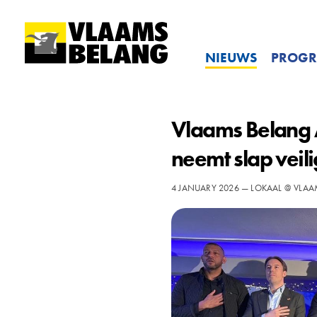
NIEUWS
PROG
Vlaams Belang 
neemt slap veili
4 JANUARY 2026 — LOKAAL @ VLA