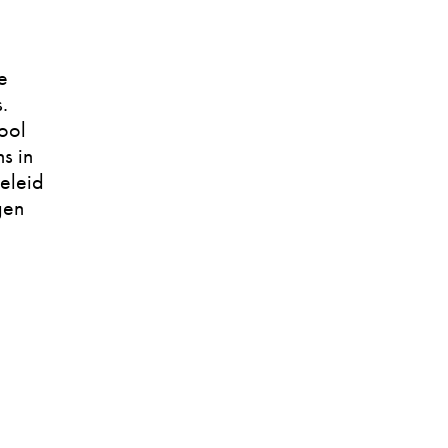
e
.
ool
s in
beleid
gen