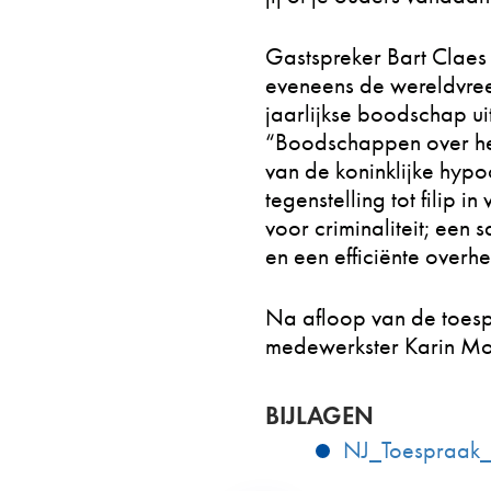
Gastspreker Bart Claes
eveneens de wereldvree
jaarlijkse boodschap ui
“Boodschappen over het
van de koninklijke hypoc
tegenstelling tot filip
voor criminaliteit; een
en een efficiënte overh
Na afloop van de toespr
medewerkster Karin Mol
BIJLAGEN
NJ_Toespraak