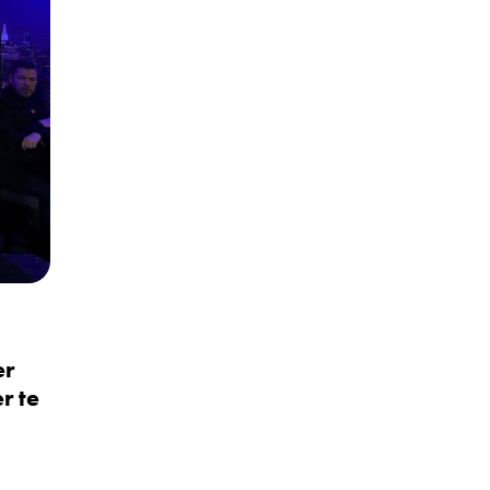
er
r te