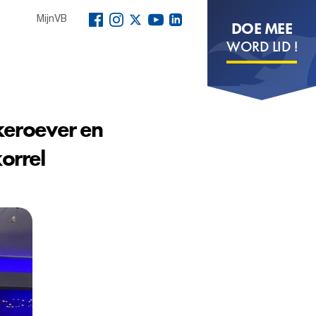
MijnVB
DOE MEE
WORD LID !
keroever en
korrel