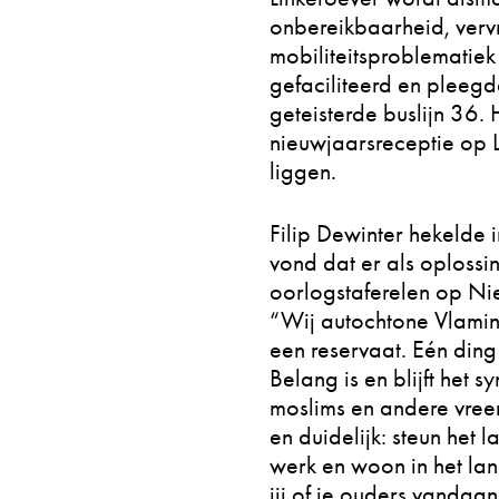
onbereikbaarheid, verv
mobiliteitsproblematie
gefaciliteerd en pleeg
geteisterde buslijn 36
nieuwjaarsreceptie op Li
liggen.
Filip Dewinter hekelde i
vond dat er als oplossi
oorlogstaferelen op Ni
“Wij autochtone Vlamin
een reservaat. Eén ding
Belang is en blijft het
moslims en andere vree
en duidelijk: steun het l
werk en woon in het land
jij of je ouders vandaa