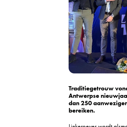
Traditiegetrouw von
Antwerpse nieuwjaar
dan 250 aanwezigen 
bereiken.
Linkeroever wordt alsma