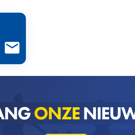
ANG
ONZE
NIEUW