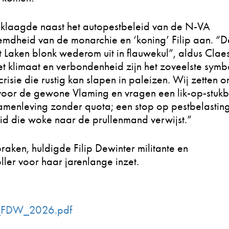
 klaagde naast het autopestbeleid van de N-VA
mdheid van de monarchie en ‘koning’ Filip aan. “D
t Laken blonk wederom uit in flauwekul”, aldus Claes
 klimaat en verbondenheid zijn het zoveelste symb
risie die rustig kan slapen in paleizen. Wij zetten on
 in voor de gewone Vlaming en vragen een lik-op-stuk
 samenleving zonder quota; een stop op pestbelastin
eid die woke naar de prullenmand verwijst.”
aken, huldigde Filip Dewinter militante en
ler voor haar jarenlange inzet.
_FDW_2026.pdf