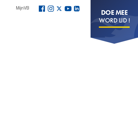
MijnVB
DOE MEE
WORD LID !